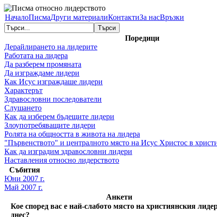
Transmenu
Начало
Писма
Други материали
Контакти
За нас
Връзки
powered
Поредици
Дерайлирането на лидерите
by
Работата на лидера
Да разберем промяната
JoomlArt.com
Да изграждаме лидери
Как Исус изграждаше лидери
-
Характерът
Здравословни последователи
Mambo
Слушането
Как да изберем бъдещите лидери
Joomla
Злоупотребяващите лидери
Ролята на общността в живота на лидера
Professional
"Първенството" и централното място на Исус Христос в христ
Как да изградим здравословни лидери
Templates
Наставления относно лидерството
Събития
Club
Юни 2007 г.
Май 2007 г.
Анкети
Кое според вас е най-слабото място на християнския лиде
днес?